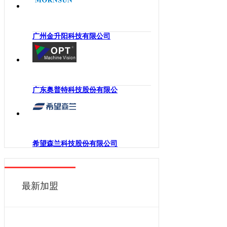
海南
工业机械手
四川
嵌入式系统
贵州
广州金升阳科技有限公司
机械传动
云南
工业通讯
西藏
工业电源
陕西
机柜
广东奥普特科技股份有限公
甘肃
执行机构
青海
变频器
宁夏
人机界面
新疆
希望森兰科技股份有限公司
电力电子
香港
DCS
澳门
控制器
最新加盟
台湾
工业电机
工业软件
伺服系统