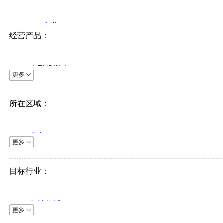
VIP企业
经营产品：
生产商
代理商
人形机器人
系统集成商
逆变器
机床设备
所在区域：
直驱系统
仪器仪表
北京
直驱驱动器
上海
工业机器人
天津
目标行业：
伺服电机
重庆
PLC
河北
中低压变频器
包装机械
山西
工业以太网
采矿机械