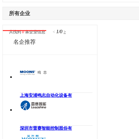
内蒙古
激光设备
电子制造
辽宁
所有企业
其他机械设备
纺织机械
吉林
机器视觉
供水处理
黑龙江
1/0
共找到
0
条企业信息
<
>
高压变频器
轨道交通
江苏
名企推荐
伺服驱动器
机床工具
浙江
直驱电机
建材机械
安徽
现场总线
暖通空调
福建
电气连接
起重机械
江西
编码器
汽车制造
山东
反馈系统
橡塑机械
河南
上海安浦鸣志自动化设备有
传感器
风电光伏
湖北
运动控制
烟草机械
湖南
工控机
医疗设备
广东
低压电器
印刷机械
深圳市雷赛智能控制股份有
广西
工业交换机
物流仓储