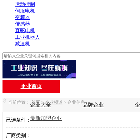
运动控制
伺服电机
变频器
传感器
直驱电机
工业机器人
减速机
企业首页
当前位置：
首页
>
企业频道
>
企业信息
企业大全
品牌企业
最新加盟企业
已选条件：
厂商类别：