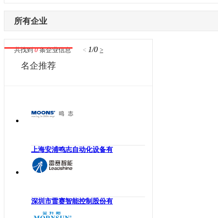
内蒙古
激光设备
电子制造
辽宁
所有企业
其他机械设备
纺织机械
吉林
机器视觉
供水处理
黑龙江
1/0
共找到
0
条企业信息
<
>
高压变频器
轨道交通
江苏
名企推荐
伺服驱动器
机床工具
浙江
直驱电机
建材机械
安徽
现场总线
暖通空调
福建
电气连接
起重机械
江西
编码器
汽车制造
山东
反馈系统
橡塑机械
河南
上海安浦鸣志自动化设备有
传感器
风电光伏
湖北
运动控制
烟草机械
湖南
工控机
医疗设备
广东
低压电器
印刷机械
深圳市雷赛智能控制股份有
广西
工业交换机
物流仓储