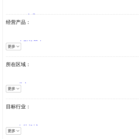
VIP企业
经营产品：
生产商
代理商
人形机器人
系统集成商
逆变器
机床设备
所在区域：
直驱系统
仪器仪表
北京
直驱驱动器
上海
工业机器人
天津
目标行业：
伺服电机
重庆
PLC
河北
中低压变频器
包装机械
山西
工业以太网
采矿机械