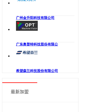
海南
工业机械手
四川
嵌入式系统
贵州
广州金升阳科技有限公司
机械传动
云南
工业通讯
西藏
工业电源
陕西
机柜
广东奥普特科技股份有限公
甘肃
执行机构
青海
变频器
宁夏
人机界面
新疆
希望森兰科技股份有限公司
电力电子
香港
DCS
澳门
控制器
最新加盟
台湾
工业电机
工业软件
伺服系统