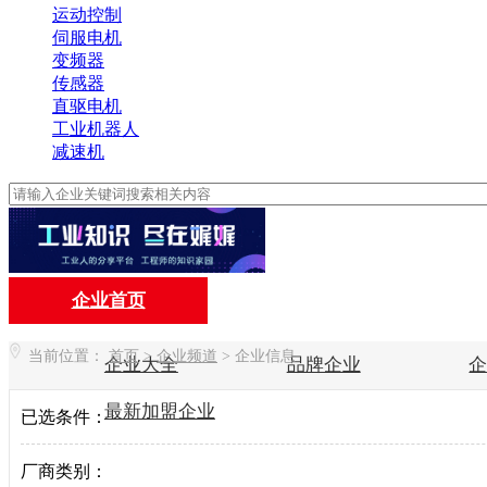
运动控制
伺服电机
变频器
传感器
直驱电机
工业机器人
减速机
企业首页
当前位置：
首页
>
企业频道
>
企业信息
企业大全
品牌企业
最新加盟企业
已选条件：
厂商类别：