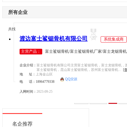
内蒙古
激光设备
电子制造
辽宁
所有企业
其他机械设备
纺织机械
吉林
机器视觉
供水处理
黑龙江
1/1
共找到
1
条企业信息
<
>
高压变频器
轨道交通
江苏
渡边富士鲨锯骨机有限公司
伺服驱动器
系统集成商
机床工具
浙江
直驱电机
建材机械
主营产品：
富士鲨锯骨机/富士鲨锯骨机厂家/富士龙锯骨机/日
安徽
现场总线
暖通空调
福建
电气连接
起重机械
企业介绍：
富士鲨锯骨机有限公司主营富士鲨锯骨机，富士龙锯骨机，
江西
富士鲨锯骨机，昆山富士鲨锯骨机，苏州富士鲨锯骨机...
[
编码器
汽车制造
地 址：
上海金山区
山东
反馈系统
电 话：18964779338
橡塑机械
河南
传感器
风电光伏
入网时间：
2023-09-25
湖北
运动控制
烟草机械
首页
上一页
1
下
湖南
工控机
医疗设备
广东
低压电器
印刷机械
广西
名企推荐
工业交换机
物流仓储