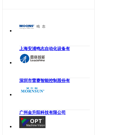
海南
工业机械手
四川
嵌入式系统
贵州
机械传动
云南
工业通讯
西藏
工业电源
陕西
上海安浦鸣志自动化设备有
机柜
甘肃
执行机构
青海
变频器
宁夏
人机界面
深圳市雷赛智能控制股份有
新疆
电力电子
香港
DCS
澳门
控制器
台湾
广州金升阳科技有限公司
工业电机
工业软件
伺服系统