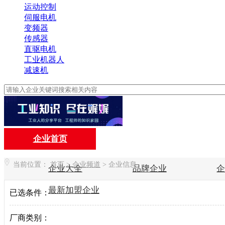
运动控制
伺服电机
变频器
传感器
直驱电机
工业机器人
减速机
企业首页
当前位置：
首页
>
企业频道
>
企业信息
企业大全
品牌企业
最新加盟企业
已选条件：
厂商类别：