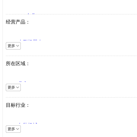
VIP企业
经营产品：
生产商
代理商
人形机器人
系统集成商
逆变器
机床设备
所在区域：
直驱系统
仪器仪表
北京
直驱驱动器
上海
工业机器人
天津
目标行业：
伺服电机
重庆
PLC
河北
中低压变频器
包装机械
山西
工业以太网
采矿机械