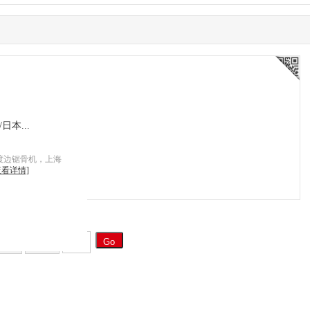
本...
渡边锯骨机，上海
查看详情]
一页
末页