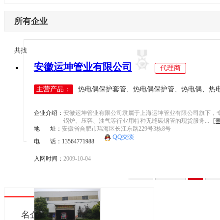
内蒙古
激光设备
电子制造
辽宁
所有企业
其他机械设备
纺织机械
吉林
机器视觉
供水处理
黑龙江
1/1
共找到
1
条企业信息
<
>
高压变频器
轨道交通
江苏
安徽运坤管业有限公司
伺服驱动器
代理商
机床工具
浙江
直驱电机
建材机械
主营产品：
热电偶保护套管、热电偶保护管、热电偶、热电阻
安徽
现场总线
暖通空调
福建
电气连接
起重机械
企业介绍：
安徽运坤管业有限公司隶属于上海运坤管业有限公司旗下，
江西
锅炉、压容、油气等行业用特种无缝碳钢管的现货服务...
[
编码器
汽车制造
地 址：
安徽省合肥市瑶海区长江东路229号3栋8号
山东
反馈系统
电 话：13564771988
橡塑机械
河南
传感器
风电光伏
入网时间：
2009-10-04
湖北
运动控制
烟草机械
首页
上一页
1
下
湖南
工控机
医疗设备
广东
低压电器
印刷机械
广西
名企推荐
工业交换机
物流仓储