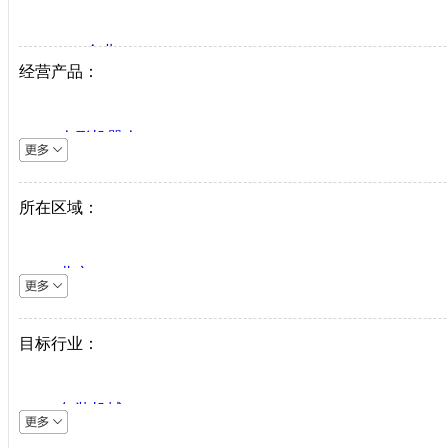
VIP企业
经营产品：
生产商
代理商
人形机器人
系统集成商
逆变器
机床设备
所在区域：
直驱系统
仪器仪表
北京
直驱驱动器
上海
工业机器人
天津
目标行业：
伺服电机
重庆
PLC
河北
中低压变频器
包装机械
山西
工业以太网
采矿机械