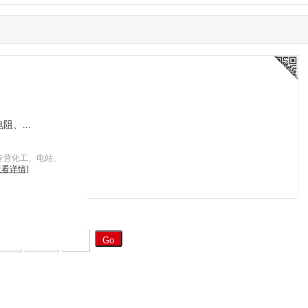
、...
专营化工、电站、
查看详情]
一页
末页