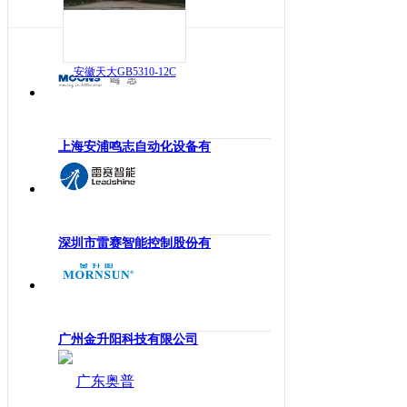
海南
工业机械手
四川
嵌入式系统
贵州
安徽天大GB5310-12C
机械传动
云南
工业通讯
西藏
工业电源
陕西
上海安浦鸣志自动化设备有
机柜
甘肃
执行机构
青海
变频器
宁夏
人机界面
深圳市雷赛智能控制股份有
新疆
电力电子
香港
DCS
澳门
控制器
台湾
广州金升阳科技有限公司
工业电机
工业软件
伺服系统