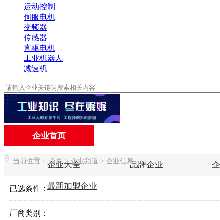
运动控制
伺服电机
变频器
传感器
直驱电机
工业机器人
减速机
企业首页
当前位置：
首页
>
企业频道
>
企业信息
企业大全
品牌企业
最新加盟企业
已选条件：
厂商类别：