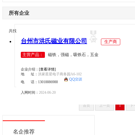
内蒙古
激光设备
电子制造
辽宁
所有企业
其他机械设备
纺织机械
吉林
机器视觉
供水处理
黑龙江
1/1
共找到
1
条企业信息
<
>
高压变频器
轨道交通
江苏
台州市洪氏磁业有限公司
伺服驱动器
生产商
机床工具
浙江
直驱电机
建材机械
主营产品：
磁铁，强磁，吸铁石，五金
安徽
现场总线
暖通空调
福建
电气连接
起重机械
企业介绍：
[查看详情]
江西
地 址：
洪家星星电子商务园A6-102
编码器
汽车制造
电 话：13018886988
山东
反馈系统
橡塑机械
河南
入网时间：
2024-06-20
传感器
风电光伏
湖北
运动控制
烟草机械
首页
上一页
1
下
湖南
工控机
医疗设备
广东
低压电器
印刷机械
广西
名企推荐
工业交换机
物流仓储