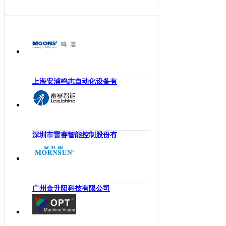
海南
工业机械手
四川
嵌入式系统
贵州
机械传动
云南
工业通讯
西藏
工业电源
陕西
上海安浦鸣志自动化设备有
机柜
甘肃
执行机构
青海
变频器
宁夏
人机界面
深圳市雷赛智能控制股份有
新疆
电力电子
香港
DCS
澳门
控制器
台湾
广州金升阳科技有限公司
工业电机
工业软件
伺服系统