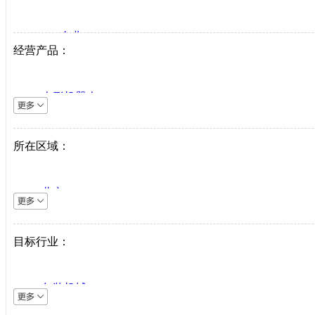
VIP企业
经营产品：
生产商
代理商
人形机器人
系统集成商
逆变器
机床设备
所在区域：
直驱系统
仪器仪表
北京
直驱驱动器
上海
工业机器人
天津
目标行业：
伺服电机
重庆
PLC
河北
中低压变频器
包装机械
山西
工业以太网
采矿机械