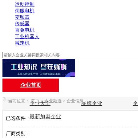
运动控制
伺服电机
变频器
传感器
直驱电机
工业机器人
减速机
企业首页
当前位置：
首页
>
企业频道
>
企业信息
企业大全
品牌企业
最新加盟企业
已选条件：
厂商类别：