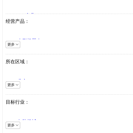
VIP企业
经营产品：
生产商
代理商
人形机器人
系统集成商
逆变器
机床设备
所在区域：
直驱系统
仪器仪表
北京
直驱驱动器
上海
工业机器人
天津
目标行业：
伺服电机
重庆
PLC
河北
中低压变频器
包装机械
山西
工业以太网
采矿机械