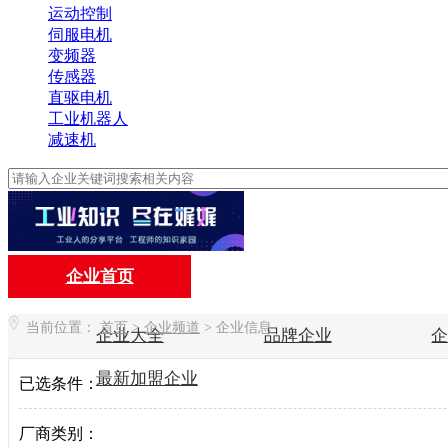
运动控制
伺服电机
变频器
传感器
直驱电机
工业机器人
减速机
企业首页
当前位置：
首页
>
企业频道
>
企业信息
企业大全
品牌企业
最新加盟企业
已选条件：
厂商类别：