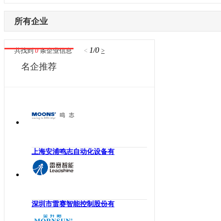
内蒙古
激光设备
电子制造
辽宁
所有企业
其他机械设备
纺织机械
吉林
机器视觉
供水处理
黑龙江
1/0
共找到
0
条企业信息
<
>
高压变频器
轨道交通
江苏
名企推荐
伺服驱动器
机床工具
浙江
直驱电机
建材机械
安徽
现场总线
暖通空调
福建
电气连接
起重机械
江西
编码器
汽车制造
山东
反馈系统
橡塑机械
河南
上海安浦鸣志自动化设备有
传感器
风电光伏
湖北
运动控制
烟草机械
湖南
工控机
医疗设备
广东
低压电器
印刷机械
深圳市雷赛智能控制股份有
广西
工业交换机
物流仓储