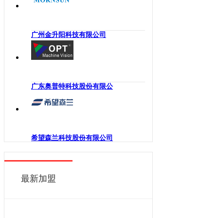
海南
工业机械手
四川
嵌入式系统
贵州
广州金升阳科技有限公司
机械传动
云南
工业通讯
西藏
工业电源
陕西
机柜
广东奥普特科技股份有限公
甘肃
执行机构
青海
变频器
宁夏
人机界面
新疆
希望森兰科技股份有限公司
电力电子
香港
DCS
澳门
控制器
最新加盟
台湾
工业电机
工业软件
伺服系统