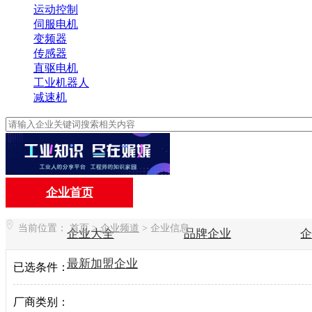
运动控制
伺服电机
变频器
传感器
直驱电机
工业机器人
减速机
企业首页
当前位置：
首页
>
企业频道
>
企业信息
企业大全
品牌企业
最新加盟企业
已选条件：
厂商类别：