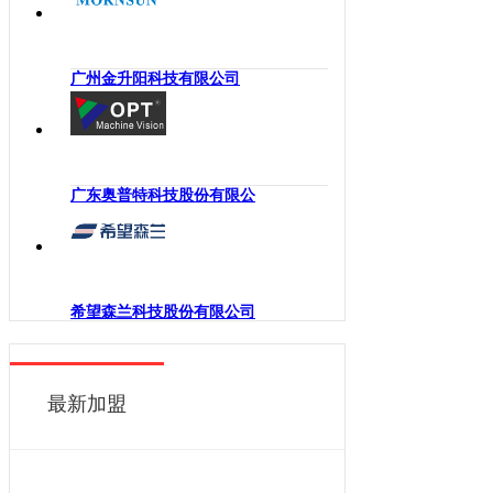
海南
工业机械手
四川
嵌入式系统
贵州
广州金升阳科技有限公司
机械传动
云南
工业通讯
西藏
工业电源
陕西
机柜
广东奥普特科技股份有限公
甘肃
执行机构
青海
变频器
宁夏
人机界面
新疆
希望森兰科技股份有限公司
电力电子
香港
DCS
澳门
控制器
最新加盟
台湾
工业电机
工业软件
伺服系统