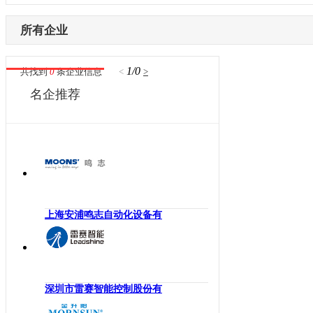
内蒙古
激光设备
电子制造
辽宁
所有企业
其他机械设备
纺织机械
吉林
机器视觉
供水处理
黑龙江
1/0
共找到
0
条企业信息
<
>
高压变频器
轨道交通
江苏
名企推荐
伺服驱动器
机床工具
浙江
直驱电机
建材机械
安徽
现场总线
暖通空调
福建
电气连接
起重机械
江西
编码器
汽车制造
山东
反馈系统
橡塑机械
河南
上海安浦鸣志自动化设备有
传感器
风电光伏
湖北
运动控制
烟草机械
湖南
工控机
医疗设备
广东
低压电器
印刷机械
深圳市雷赛智能控制股份有
广西
工业交换机
物流仓储