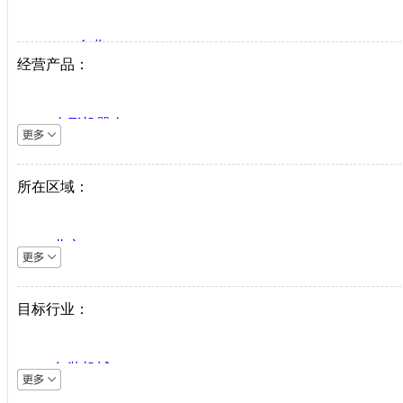
VIP企业
经营产品：
生产商
代理商
人形机器人
系统集成商
逆变器
机床设备
所在区域：
直驱系统
仪器仪表
北京
直驱驱动器
上海
工业机器人
天津
目标行业：
伺服电机
重庆
PLC
河北
中低压变频器
包装机械
山西
工业以太网
采矿机械