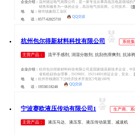
企业介绍：
温州德运电气有限公司，是一家专业从事高低压电器领域的
销售和服务为一体的企业，高压电气供应商。公司技术...
[
地 址：
柳市镇象阳工业区
电 话：0577-62025710
入网时间：
2026-03-16
杭州包尔得新材料科技有限公司
系统集
主营产品：
流平手感剂; 润湿分散剂; 抗刮伤滑爽剂; 抗涂鸦防
企业介绍：
杭州包尔得新材料科技有限公司是国家级高新技术企业，中
省有机硅协会理事，ISO9001、ISO14001持证企业，安全...
地 址：
杭州市钱塘区下沙经济技术开发区5号路188号
电 话：19558118248
入网时间：
2026-01-29
宁波赛欧液压传动有限公司1
生产商、系
主营产品：
液压马达、液压泵、液压传动装置、减速机