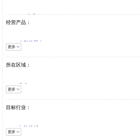
VIP企业
经营产品：
生产商
代理商
人形机器人
系统集成商
逆变器
机床设备
所在区域：
直驱系统
仪器仪表
北京
直驱驱动器
上海
工业机器人
天津
目标行业：
伺服电机
重庆
PLC
河北
中低压变频器
包装机械
山西
工业以太网
采矿机械