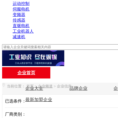
运动控制
伺服电机
变频器
传感器
直驱电机
工业机器人
减速机
企业首页
当前位置：
首页
>
企业频道
>
企业信息
企业大全
品牌企业
最新加盟企业
已选条件：
厂商类别：