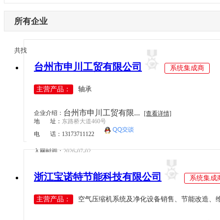
内蒙古
激光设备
电子制造
辽宁
所有企业
其他机械设备
纺织机械
吉林
机器视觉
供水处理
黑龙江
1/20
共找到
192
条企业信息
<
>
高压变频器
轨道交通
江苏
台州市申川工贸有限公司
伺服驱动器
系统集成商
机床工具
浙江
直驱电机
建材机械
主营产品：
轴承
安徽
现场总线
暖通空调
福建
电气连接
台州市申川工贸有限...
起重机械
企业介绍：
[查看详情]
江西
地 址：
东路桥大道460号
编码器
汽车制造
电 话：13173711122
山东
反馈系统
橡塑机械
河南
入网时间：
2026-07-02
传感器
风电光伏
湖北
运动控制
烟草机械
浙江宝诺特节能科技有限公司
系统集成
湖南
工控机
医疗设备
广东
主营产品：
空气压缩机系统及净化设备销售、节能改造、维护
低压电器
印刷机械
广西
工业交换机
物流仓储