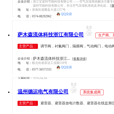
海南
企业介绍：
浙江宝诺特节能科技有限公司 ——空气压缩系统解决方案专
工业机械手
诺特节能科技有限公司，专注空气压缩机系统及净化设...
[
四川
地 址：
首南街道鄞县大道1357号
嵌入式系统
电 话：0574-88292962
贵州
机械传动
云南
入网时间：
2026-06-22
工业通讯
西藏
萨木森流体科技浙江有限公司
生产商、
工业电源
陕西
机柜
主营产品：
调节阀，衬氟阀门，隔膜阀，气动阀门，电动阀门
甘肃
执行机构
青海
萨木森流体科技浙江...
变频器
企业介绍：
[查看详情]
宁夏
地 址：
瓯北街道宣达工业园518号
人机界面
电 话：0577-56571555
新疆
电力电子
香港
入网时间：
2026-04-04
DCS
澳门
控制器
温州德运电气有限公司
系统集成商
台湾
工业电机
主营产品：
避雷器、避雷器放电计数器、避雷器在线监测
工业软件
伺服系统