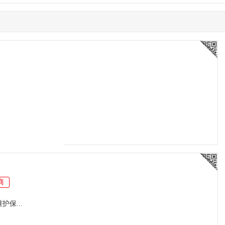
商
保...